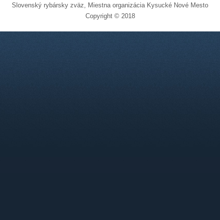
Slovenský rybársky zväz, Miestna organizácia Kysucké Nové Mesto
Copyright © 2018