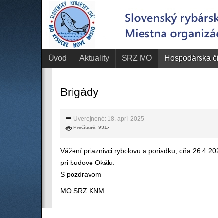
Úvod
Aktuality
SRZ MO
Hospodárska č
Brigády
Uverejnené: 18. apríl 2025
Prečítané: 931x
Vážení priaznivci rybolovu a poriadku, dňa 26.4.2
pri budove Okálu.
S pozdravom
MO SRZ KNM