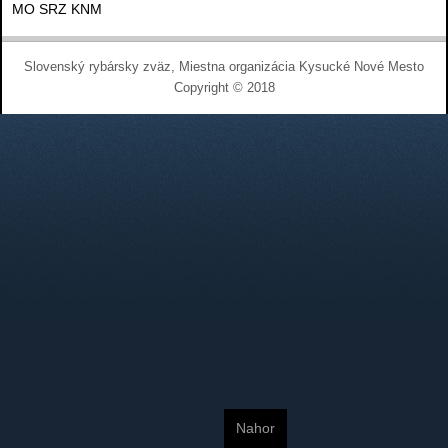
MO SRZ KNM
Slovenský rybársky zväz, Miestna organizácia Kysucké Nové Mesto
Copyright © 2018
Nahor