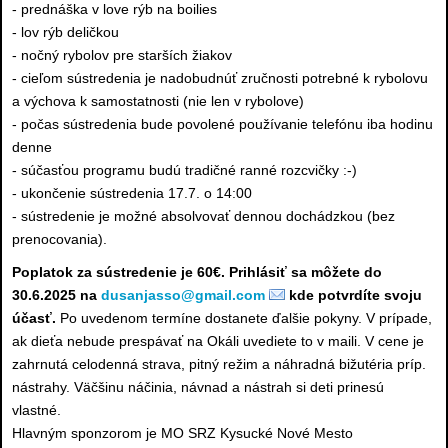
- prednáška v love rýb na boilies
- lov rýb deličkou
- nočný rybolov pre starších žiakov
- cieľom sústredenia je nadobudnúť zručnosti potrebné k rybolovu
a výchova k samostatnosti (nie len v rybolove)
- počas sústredenia bude povolené používanie telefónu iba hodinu
denne
- súčasťou programu budú tradičné ranné rozcvičky :-)
- ukončenie sústredenia 17.7. o 14:00
- sústredenie je možné absolvovať dennou dochádzkou (bez
prenocovania).
Poplatok za sústredenie je 60€. Prihlásiť sa môžete do
30.6.2025 na
dusanjasso@gmail.com
kde potvrdíte svoju
účasť.
Po uvedenom termíne dostanete ďalšie pokyny. V prípade,
ak dieťa nebude prespávať na Okáli uvediete to v maili. V cene je
zahrnutá celodenná strava, pitný režim a náhradná bižutéria príp.
nástrahy. Väčšinu náčinia, návnad a nástrah si deti prinesú
vlastné.
Hlavným sponzorom je MO SRZ Kysucké Nové Mesto