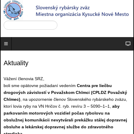
Aktuality
Vážení členovia SRZ,
boli sme opätovne požiadaní vedením
Centra pre liečbu
drogových závislostí v Považskom Chlmci (CPLDZ Považský
Chlmec)
, na upozornenie členov Slovenského rybárskeho zväzu,
ktorí lovia ryby na VN Hričov č. ryb. revíru 3 – 5090–1–1,
aby
parkovaním motorových vozidiel počas rybolovu na
obslužnej komunikácii nevytvárali
prekážku stálej dopravnej
obsluhe a lekárskej dopravnej službe do zdravotného
strediska
.