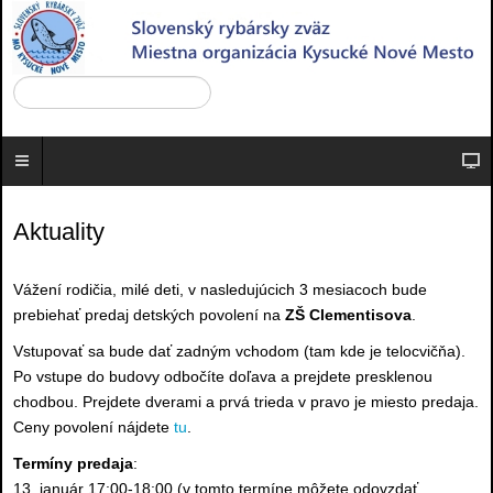
Aktuality
Vážení rodičia, milé deti, v nasledujúcich 3 mesiacoch bude
prebiehať predaj detských povolení na
ZŠ Clementisova
.
Vstupovať sa bude dať zadným vchodom (tam kde je telocvičňa).
Po vstupe do budovy odbočíte doľava a prejdete presklenou
chodbou. Prejdete dverami a prvá trieda v pravo je miesto predaja.
Ceny povolení nájdete
tu
.
Termíny predaja
:
13. január 17:00-18:00 (v tomto termíne môžete odovzdať